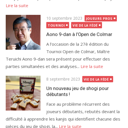
Lire la suite
Publié
10 septembre 2023
JOUEURS PROS
le
TOURNOI
VIE DE LA FÉDÉ
Aono 9-dan à l’Open de Colmar
A l’occasion de la 27è édition du
Tournoi Open de Colmar, Maître
Teruichi Aono 9-dan sera présent pour effectuer des
parties simultanées et des analyses...
Lire la suite
Publié
8 septembre 2023
VIE DE LA FÉDÉ
le
Un nouveau jeu de shogi pour
débutants !
Face au problème récurrent des
joueurs débutants, rebutés devant la
difficulté à apprendre les kanjis qui identifient chacune des
pièces du jeu de shogi, la...
Lire la suite