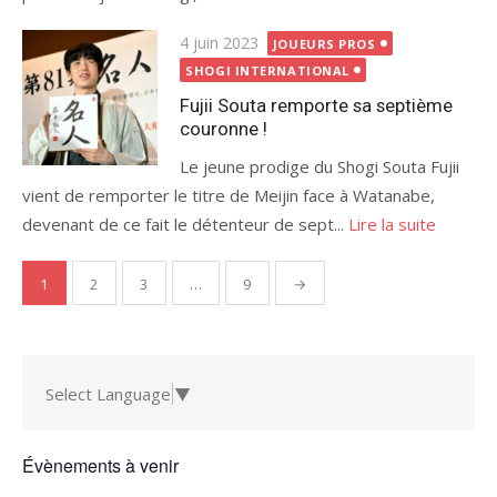
Publié
4 juin 2023
JOUEURS PROS
le
SHOGI INTERNATIONAL
Fujii Souta remporte sa septième
couronne !
Le jeune prodige du Shogi Souta Fujii
vient de remporter le titre de Meijin face à Watanabe,
devenant de ce fait le détenteur de sept...
Lire la suite
Pagination
1
2
3
…
9
→
des
publications
Select Language
▼
Évènements à venir