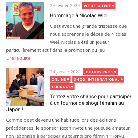
Publié
29 février 2024
VIE DE LA FÉDÉ
le
Hommage à Nicolas Wiel
C’est avec une grande tristesse que
nous apprenons le décès de Nicolas
Wiel. Nicolas a été un joueur
particulièrement actif dans la promotion du jeu...
Lire la suite
Publié
24 janvier 2024
JOUEURS PROS
le
ONLINE
SHOGI INTERNATIONAL
TOURNOI
Tentez votre chance pour participer
à un tournoi de shogi féminin au
Japon !
Comme c’est devenu une habitude lors des éditions
précédentes, le sponsor Ricoh invite une joueuse amateur
non japonaise à participer au tournoi pro féminin « Joryu...