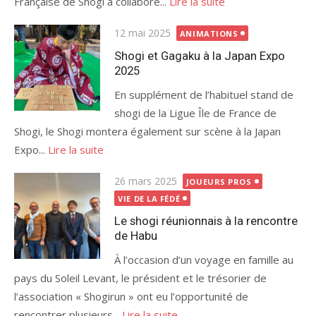
Française de Shogi a collaboré...
Lire la suite
Publié
12 mai 2025
ANIMATIONS
le
Shogi et Gagaku à la Japan Expo
2025
En supplément de l’habituel stand de
shogi de la Ligue Île de France de
Shogi, le Shogi montera également sur scène à la Japan
Expo...
Lire la suite
Publié
26 mars 2025
JOUEURS PROS
le
VIE DE LA FÉDÉ
Le shogi réunionnais à la rencontre
de Habu
À l’occasion d’un voyage en famille au
pays du Soleil Levant, le président et le trésorier de
l’association « Shogirun » ont eu l’opportunité de
rencontrer plusieurs...
Lire la suite