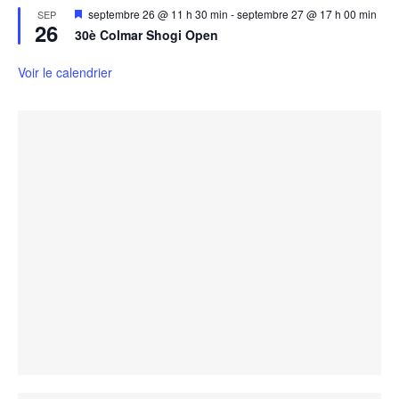
Mis
septembre 26 @ 11 h 30 min
-
septembre 27 @ 17 h 00 min
SEP
26
en
30è Colmar Shogi Open
avant
Voir le calendrier