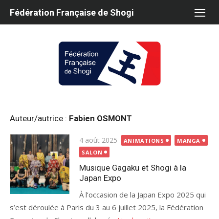
Aller
Fédération Française de Shogi
au
contenu
Auteur/autrice :
Fabien OSMONT
Publié
4 août 2025
ANIMATIONS
MANGA
le
SALON
Musique Gagaku et Shogi à la
Japan Expo
À l’occasion de la Japan Expo 2025 qui
s’est déroulée à Paris du 3 au 6 juillet 2025, la Fédération