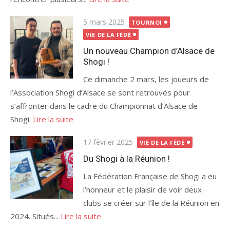
Publié
5 mars 2025
TOURNOI
le
VIE DE LA FÉDÉ
Un nouveau Champion d’Alsace de
Shogi !
Ce dimanche 2 mars, les joueurs de
l’Association Shogi d’Alsace se sont retrouvés pour
s’affronter dans le cadre du Championnat d’Alsace de
Shogi.
Lire la suite
Publié
17 février 2025
VIE DE LA FÉDÉ
le
Du Shogi à la Réunion !
La Fédération Française de Shogi a eu
l’honneur et le plaisir de voir deux
clubs se créer sur l’île de la Réunion en
2024. Situés...
Lire la suite