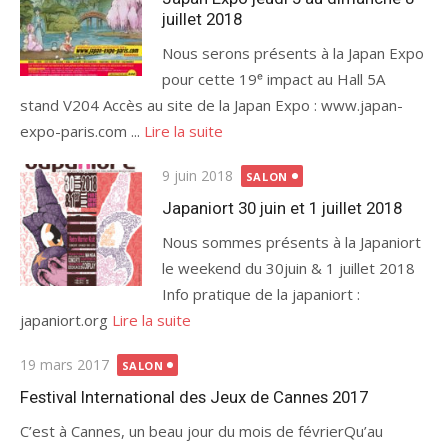
juillet 2018
Nous serons présents à la Japan Expo
pour cette 19ᵉ impact au Hall 5A
stand V204 Accès au site de la Japan Expo : www.japan-
expo-paris.com ...
Lire la suite
Publié
9 juin 2018
SALON
le
Japaniort 30 juin et 1 juillet 2018
Nous sommes présents à la Japaniort
le weekend du 30juin & 1 juillet 2018
Info pratique de la japaniort :
japaniort.org
Lire la suite
Publié
19 mars 2017
SALON
le
Festival International des Jeux de Cannes 2017
C’est à Cannes, un beau jour du mois de févrierQu’au