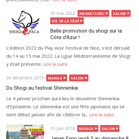
Publié
30 mai 2022
ANIMATIONS
SALON
le
VIE DE LA FÉDÉ
Belle promotion du shogi sur la
Côte d’Azur !
L’édition 2022 du Play Azur Festival de Nice, s’est déroulé
du 14 au 15 mai 2022. La Ligue Méditerranéenne de Shogi
y était présente.
Lire la suite
Publié
30 décembre 2019
MANGA
SALON
le
Du Shogi au festival Shinnenkai
Le 4 janvier prochain aura lieu le deuxième Shinnenkai
d’Epitanime. Le shinnenkai est une fête japonaise qui se
tient début janvier afin de célébrer la...
Lire la suite
Publié
19 juin 2018
MANGA
SALON
le
Japan Expo jeudi 5 au dimanche 8