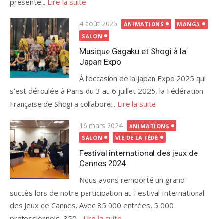
présente...
Lire la suite
Publié
4 août 2025
ANIMATIONS
MANGA
le
SALON
Musique Gagaku et Shogi à la
Japan Expo
À l’occasion de la Japan Expo 2025 qui
s’est déroulée à Paris du 3 au 6 juillet 2025, la Fédération
Française de Shogi a collaboré...
Lire la suite
Publié
16 mars 2024
ANIMATIONS
le
SALON
VIE DE LA FÉDÉ
Festival international des jeux de
Cannes 2024
Nous avons remporté un grand
succès lors de notre participation au Festival International
des Jeux de Cannes. Avec 85 000 entrées, 5 000
professionnels, 350...
Lire la suite