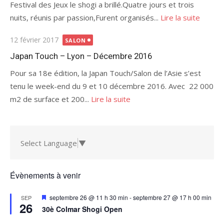
Festival des Jeux le shogi a brillé.Quatre jours et trois
nuits, réunis par passion,Furent organisés...
Lire la suite
Publié
12 février 2017
SALON
le
Japan Touch – Lyon – Décembre 2016
Pour sa 18e édition, la Japan Touch/Salon de l’Asie s’est
tenu le week-end du 9 et 10 décembre 2016. Avec 22 000
m2 de surface et 200...
Lire la suite
Select Language
▼
Évènements à venir
Mis
septembre 26 @ 11 h 30 min
-
septembre 27 @ 17 h 00 min
SEP
26
en
30è Colmar Shogi Open
avant