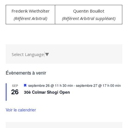
Frederik Wiethölter
Quentin Bouillot
(Référent Arbitral)
(Référent Arbitral suppléant)
Select Language
▼
Évènements à venir
Mis
septembre 26 @ 11 h 30 min
-
septembre 27 @ 17 h 00 min
SEP
26
en
30è Colmar Shogi Open
avant
Voir le calendrier