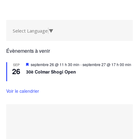
Select Language
▼
Évènements à venir
Mis
septembre 26 @ 11 h 30 min
-
septembre 27 @ 17 h 00 min
SEP
26
en
30è Colmar Shogi Open
avant
Voir le calendrier