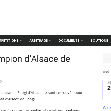
PÉTITIONS
ARBITRAGE
DOCUMENTS
BOUTIQUE
pion d’Alsace de
Évèn
0
S
2
ssociation Shogi d’Alsace se sont retrouvés pour
at d’Alsace de Shogi.
Voir 
t sur 4 rondes, lesquelles réservèrent quelques