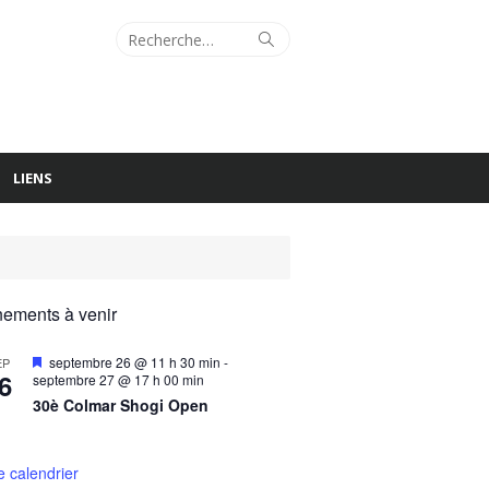
Recherche
Rechercher
pour :
LIENS
ements à venir
Mis
septembre 26 @ 11 h 30 min
-
EP
6
en
septembre 27 @ 17 h 00 min
avant
30è Colmar Shogi Open
le calendrier