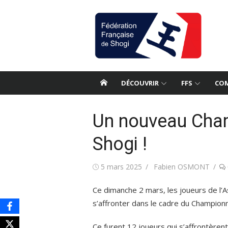
Aller
au
contenu
DÉCOUVRIR
FFS
COM
Un nouveau Cham
Shogi !
Publié
Auteur/autrice
5 mars 2025
Fabien OSMONT
le
Ce dimanche 2 mars, les joueurs de l’A
s’affronter dans le cadre du Championn
Ce furent 12 joueurs qui s’affrontèren