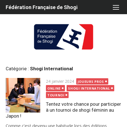
Aller
Fédération Française de Shogi
au
contenu
Catégorie :
Shogi International
Publié
24 janvier 2024
JOUEURS PROS
le
ONLINE
SHOGI INTERNATIONAL
TOURNOI
Tentez votre chance pour participer
à un tournoi de shogi féminin au
Japon !
Comme c’est devenu une habitude lors des éditions