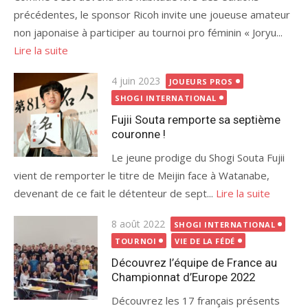
précédentes, le sponsor Ricoh invite une joueuse amateur
non japonaise à participer au tournoi pro féminin « Joryu...
Lire la suite
Publié
4 juin 2023
JOUEURS PROS
le
SHOGI INTERNATIONAL
Fujii Souta remporte sa septième
couronne !
Le jeune prodige du Shogi Souta Fujii
vient de remporter le titre de Meijin face à Watanabe,
devenant de ce fait le détenteur de sept...
Lire la suite
Publié
8 août 2022
SHOGI INTERNATIONAL
le
TOURNOI
VIE DE LA FÉDÉ
Découvrez l’équipe de France au
Championnat d’Europe 2022
Découvrez les 17 français présents