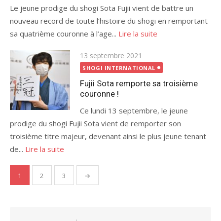
Le jeune prodige du shogi Sota Fujii vient de battre un
nouveau record de toute l’histoire du shogi en remportant
sa quatrième couronne à l’age...
Lire la suite
Publié
13 septembre 2021
le
SHOGI INTERNATIONAL
Fujii Sota remporte sa troisième
couronne !
Ce lundi 13 septembre, le jeune
prodige du shogi Fujii Sota vient de remporter son
troisième titre majeur, devenant ainsi le plus jeune tenant
de...
Lire la suite
Pagination
1
2
3
→
des
publications