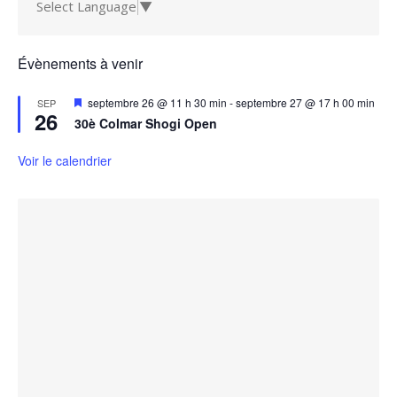
Select Language
▼
Évènements à venir
Mis
septembre 26 @ 11 h 30 min
-
septembre 27 @ 17 h 00 min
SEP
26
en
30è Colmar Shogi Open
avant
Voir le calendrier