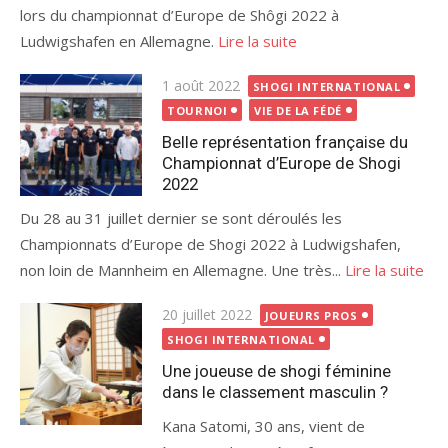
lors du championnat d’Europe de Shôgi 2022 à
Ludwigshafen en Allemagne.
Lire la suite
Publié
1 août 2022
SHOGI INTERNATIONAL
le
TOURNOI
VIE DE LA FÉDÉ
Belle représentation française du
Championnat d’Europe de Shogi
2022
Du 28 au 31 juillet dernier se sont déroulés les
Championnats d’Europe de Shogi 2022 à Ludwigshafen,
non loin de Mannheim en Allemagne. Une très...
Lire la suite
Publié
20 juillet 2022
JOUEURS PROS
le
SHOGI INTERNATIONAL
Une joueuse de shogi féminine
dans le classement masculin ?
Kana Satomi, 30 ans, vient de