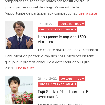
remporter son septième match consécutif contre un
joueur professionnel de shogi, s’ouvrant de fait
l’opportunité de participer aux compétitions...
Lire la suite
Publié
19 juin 2022
JOUEURS PROS
le
SHOGI INTERNATIONAL
Habu passe le cap des 1500
victoires
Le célèbre maître de Shogi Yoshiharu
Habu vient de passer le cap des 1500 victoires en tant
que joueur professionnel. Déjà détenteur depuis juin
2019...
Lire la suite
Publié
26 mai 2022
JOUEURS PROS
le
SHOGI INTERNATIONAL
Fujii Souta défend son titre Eio
avec succès
Le jeune prodige Fujii Souta,