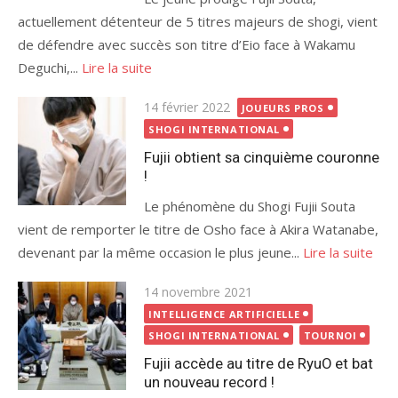
actuellement détenteur de 5 titres majeurs de shogi, vient
de défendre avec succès son titre d’Eio face à Wakamu
Deguchi,...
Lire la suite
Publié
14 février 2022
JOUEURS PROS
le
SHOGI INTERNATIONAL
Fujii obtient sa cinquième couronne
!
Le phénomène du Shogi Fujii Souta
vient de remporter le titre de Osho face à Akira Watanabe,
devenant par la même occasion le plus jeune...
Lire la suite
Publié
14 novembre 2021
le
INTELLIGENCE ARTIFICIELLE
SHOGI INTERNATIONAL
TOURNOI
Fujii accède au titre de RyuO et bat
un nouveau record !