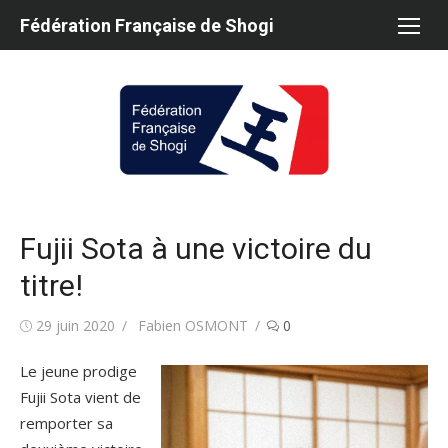
Aller
Fédération Française de Shogi
au
contenu
Fujii Sota à une victoire du
titre!
Publié
Auteur/autrice
29 juin 2020
Fabien OSMONT
0
le
Le jeune prodige
Fujii Sota vient de
remporter sa