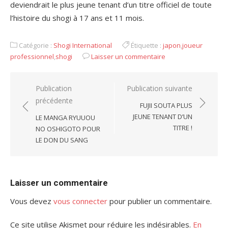
deviendrait le plus jeune tenant d’un titre officiel de toute
l’histoire du shogi à 17 ans et 11 mois.
Catégorie :
Shogi International
Étiquette :
japon
,
joueur
professionnel
,
shogi
Laisser un commentaire
Navigation
Publication
Publication suivante
précédente
de
FUJII SOUTA PLUS
l’article
JEUNE TENANT D’UN
LE MANGA RYUUOU
TITRE !
NO OSHIGOTO POUR
LE DON DU SANG
Laisser un commentaire
Vous devez
vous connecter
pour publier un commentaire.
Ce site utilise Akismet pour réduire les indésirables.
En