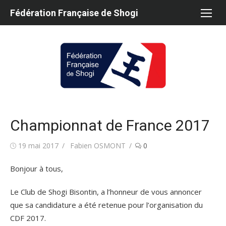
Aller
Fédération Française de Shogi
au
contenu
Championnat de France 2017
Publié
Auteur/autrice
19 mai 2017
Fabien OSMONT
0
le
Bonjour à tous,
Le Club de Shogi Bisontin, a l’honneur de vous annoncer
que sa candidature a été retenue pour l’organisation du
CDF 2017.