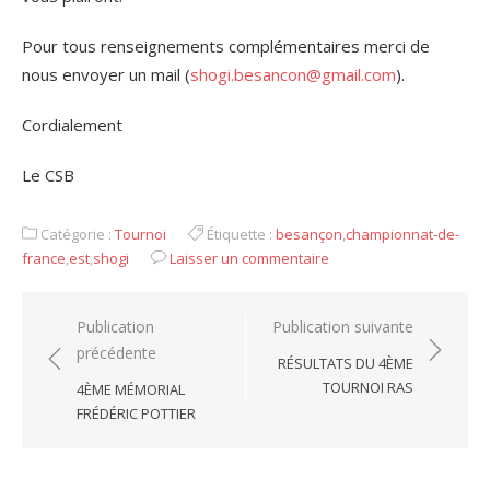
Pour tous renseignements complémentaires merci de
nous envoyer un mail (
shogi.besancon@gmail.com
).
Cordialement
Le CSB
Catégorie :
Tournoi
Étiquette :
besançon
,
championnat-de-
france
,
est
,
shogi
Laisser un commentaire
Navigation
Publication
Publication suivante
précédente
de
RÉSULTATS DU 4ÈME
l’article
TOURNOI RAS
4ÈME MÉMORIAL
FRÉDÉRIC POTTIER