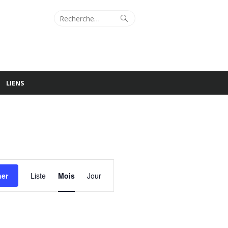
Recherche
Rechercher
pour :
LIENS
Navigation
her
Liste
Mois
Jour
de
vues
Évènement