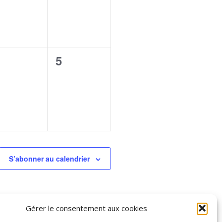
0
5
vènement,
évènement,
S’abonner au calendrier
Gérer le consentement aux cookies