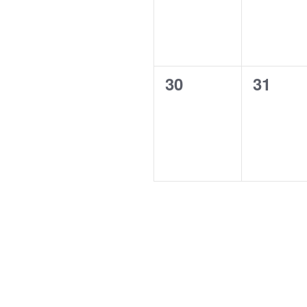
0
0
30
31
évènement,
évènem