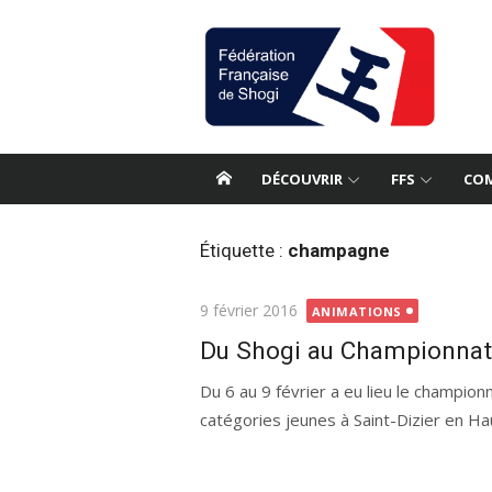
Aller
au
contenu
DÉCOUVRIR
FFS
COM
Étiquette :
champagne
Publié
9 février 2016
ANIMATIONS
le
Du Shogi au Championna
Du 6 au 9 février a eu lieu le champi
catégories jeunes à Saint-Dizier en Ha