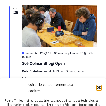
de
date.
Évène
SAM
26
vues
Évènemen
Mis
septembre 26 @ 11 h 30 min
-
septembre 27 @ 17 h
en
00 min
avant
30è Colmar Shogi Open
Salle St Antoine
rue de la Bleich, Colmar, France
€20
Gérer le consentement aux
cookies
Évènements
Aujourd’hui
suivants
Évènements
précédents
Pour offrir les meilleures expériences, nous utilisons des technologies
telles que les cookies pour stocker et/ou accéder aux informations des